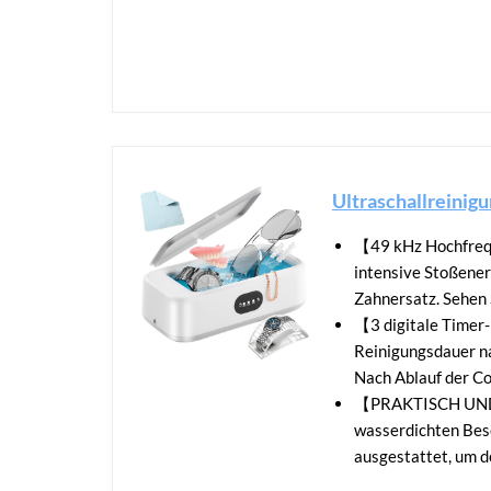
Ultraschallreinig
【49 kHz Hochfrequ
intensive Stoßener
Zahnersatz. Sehen 
【3 digitale Timer-
Reinigungsdauer n
Nach Ablauf der Co
【PRAKTISCH UND RO
wasserdichten Besc
ausgestattet, um de