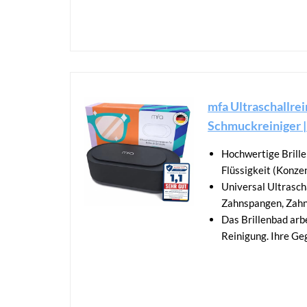
mfa Ultraschallrein
Schmuckreiniger | 
Hochwertige Brillen
Flüssigkeit (Konze
Universal Ultrascha
Zahnspangen, Zahn
Das Brillenbad arb
Reinigung. Ihre G