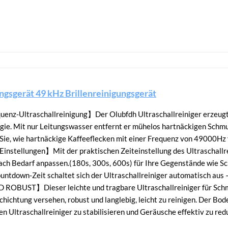
ungsgerät 49 kHz Brillenreinigungsgerät
enz-Ultraschallreinigung】Der Olubfdh Ultraschallreiniger erzeugt
gie. Mit nur Leitungswasser entfernt er mühelos hartnäckigen Schm
Sie, wie hartnäckige Kaffeeflecken mit einer Frequenz von 49000Hz
Einstellungen】Mit der praktischen Zeiteinstellung des Ultraschallr
ach Bedarf anpassen.(180s, 300s, 600s) für Ihre Gegenstände wie 
untdown-Zeit schaltet sich der Ultraschallreiniger automatisch aus –
BUST】Dieser leichte und tragbare Ultraschallreiniger für Schmuc
hichtung versehen, robust und langlebig, leicht zu reinigen. Der Bo
n Ultraschallreiniger zu stabilisieren und Geräusche effektiv zu red