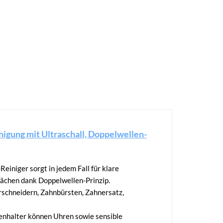
nigung mit Ultraschall, Doppelwellen-
Reiniger sorgt in jedem Fall für klare
lächen dank Doppelwellen-Prinzip.
rschneidern, Zahnbürsten, Zahnersatz,
enhalter können Uhren sowie sensible